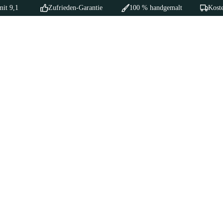
mit 9,1
Zufrieden-Garantie
100 % handgemalt
Koste