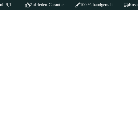
mit 9,1
Zufrieden-Garantie
100 % handgemalt
Koste