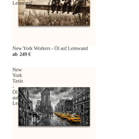
Leinwand
New York Workers - Öl auf Leinwand
ab
249 €
New
York
Taxis
-
Öl
auf
Leinwand