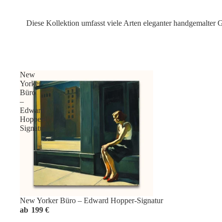
Diese Kollektion umfasst viele Arten eleganter handgemalte
New
Yorker
Büro
–
Edward
Hopper-
Signatur
New Yorker Büro – Edward Hopper-Signatur
ab
199 €