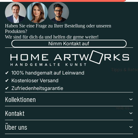
e
Ihr
s
Gemä
e
lde
K
rahm
Haben Sie eine Frage zu Ihrer Bestellung oder unseren
t
Produkten?
en
Wir sind für dich da und helfen dir gerne weiter!
U
Gesc
Nimm Kontakt auf
n 
henk
S
karte
t 
n
Tipps & Rats
✔ 100% handgemalt auf Leinwand
Verka
✔ Kostenloser Versand
uf
✔ Zufriedenheitsgarantie
Anpa
ssung
Kollektionen
anfor
Wie es
dern
Kontakt
funktionier
Größe
Über uns
Beliebte
Widerrufsrecht
auswählen
Maler