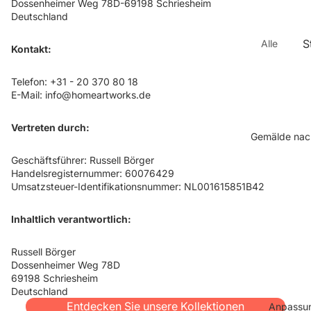
Dossenheimer Weg 78D-69198 Schriesheim
Deutschland
S
Alle
Kontakt:
Gemä
M
lde
Telefon: +31 - 20 370 80 18
e
E-Mail:
info@homeartworks.de
Neue
K
Gemä
t
Vertreten durch:
lde
A
Gemälde nac
Alle
M
Geschäftsführer: Russell Börger
Kollek
te
Handelsregisternummer: 60076429
tione
Umsatzsteuer-Identifikationsnummer: NL001615851B42
A
n
r
Inhaltlich verantwortlich:
Gemä
K
lde
t
Russell Börger
nach
P
Dossenheimer Weg 78D
Foto
A
69198 Schriesheim
Lasse
Deutschland
Z
Entdecken Sie unsere Kollektionen
n Sie
Anpassu