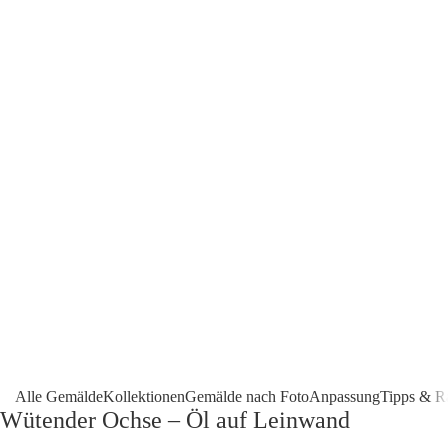
Alle Gemälde
Kollektionen
Gemälde nach Foto
Anpassung
Tipps & R
Wütender Ochse – Öl auf Leinwand