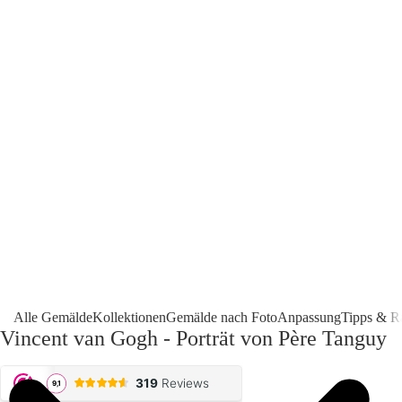
Alle Gemälde
Kollektionen
Gemälde nach Foto
Anpassung
Tipps & R
Vincent van Gogh - Porträt von Père Tanguy