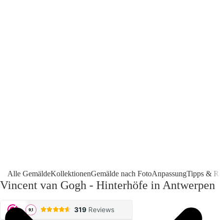
Alle Gemälde
Kollektionen
Gemälde nach Foto
Anpassung
Tipps & R
Vincent van Gogh - Hinterhöfe in Antwerpen