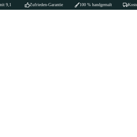
mit 9,1
Zufrieden-Garantie
100 % handgemalt
Koste