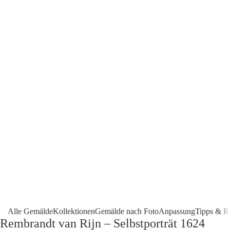
Alle Gemälde
Kollektionen
Gemälde nach Foto
Anpassung
Tipps & R
Rembrandt van Rijn – Selbstporträt 1624