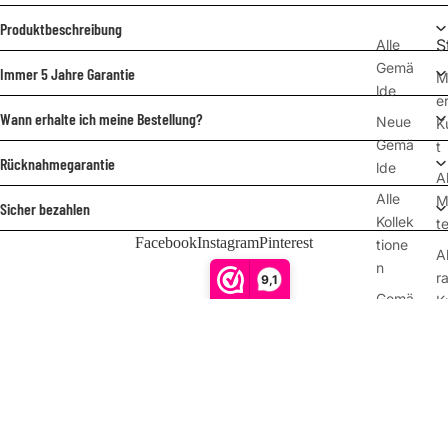
Produktbeschreibung
S
Alle
Gemä
Immer 5 Jahre Garantie
M
lde
e
Wann erhalte ich meine Bestellung?
Neue
K
Gemä
t
Rücknahmegarantie
lde
A
Alle
M
Sicher bezahlen
Kollek
te
Facebook
Instagram
Pinterest
tione
A
n
r
9,1
Gemä
K
Kundenbewertungen
lde
t
nach
P
Foto
€325,00
A
Lasse
Z
n Sie
e
Ihr