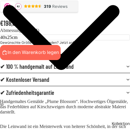
€198,00
Abmessungen (BxH)
Gewünschte Größe nicht gefunden? Jetzt anfordern!
In den Warenkorb legen
✔ 100 % handgemalt auf Leinwand
✔ Kostenloser Versand
✔ Zufriedenheitsgarantie
Handgemaltes Gemälde „Plume Blossom“. Hochwertiges Ölgemälde,
das Federblüten auf Kirschzweigen durch moderne abstrakte Malerei
darstellt.
Kollektio
Die Leinwand ist ein Meisterwerk von heiterer Schönheit, in der sich