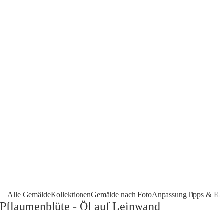
Alle Gemälde
Kollektionen
Gemälde nach Foto
Anpassung
Tipps & R
Pflaumenblüte - Öl auf Leinwand