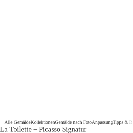
Alle Gemälde
Kollektionen
Gemälde nach Foto
Anpassung
Tipps & R
La Toilette – Picasso Signatur