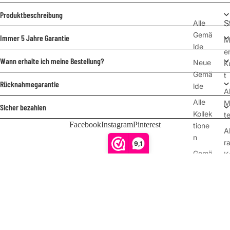
Produktbeschreibung
S
Alle
Gemä
Immer 5 Jahre Garantie
M
lde
e
Wann erhalte ich meine Bestellung?
Neue
K
Gemä
t
Rücknahmegarantie
lde
A
Alle
M
Sicher bezahlen
Kollek
te
Facebook
Instagram
Pinterest
tione
A
n
r
9,1
Gemä
K
Kundenbewertungen
lde
t
nach
P
Foto
€199,00
A
Lasse
Z
n Sie
e
Ihr