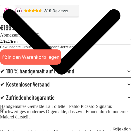
€199,00
Abmessungen (BxH)
Gewünschte Größe nicht gefunden? Jetzt anfordern!
In den Warenkorb legen
✔ 100 % handgemalt auf Leinwand
✔ Kostenloser Versand
✔ Zufriedenheitsgarantie
Handgemaltes Gemälde La Toilette - Pablo Picasso-Signatur.
Hochwertiges modernes Ölgemälde, das zwei Frauen durch moderne
Malerei darstellt.
Kollektio