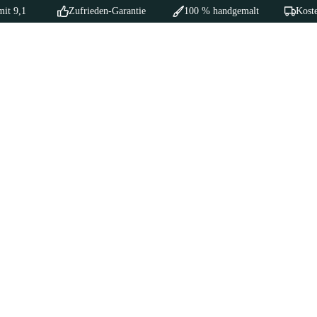
mit 9,1
Zufrieden-Garantie
100 % handgemalt
Koste