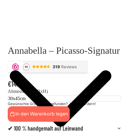
Annabella – Picasso-Signatur
€149,00
Abmessungen (BxH)
Gewünschte Größe nicht gefunden? Jetzt anfordern!
In den Warenkorb legen
✔ 100 % handgemalt auf Leinwand