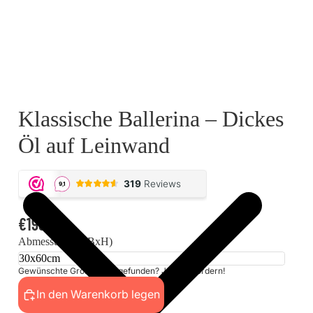
Klassische Ballerina – Dickes
Öl auf Leinwand
€199,00
Abmessungen (BxH)
Gewünschte Größe nicht gefunden? Jetzt anfordern!
In den Warenkorb legen