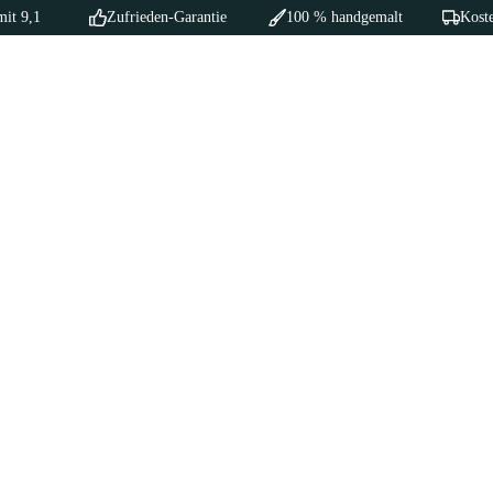
mit 9,1
Zufrieden-Garantie
100 % handgemalt
Koste