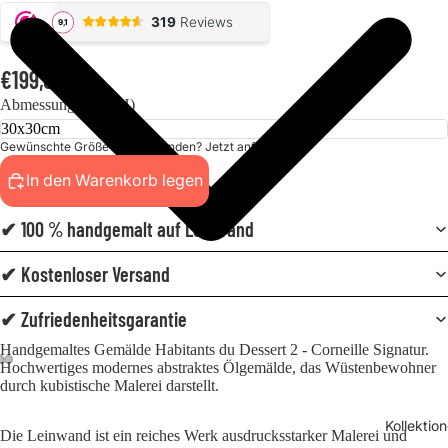
€199,00
Abmessungen (BxH)
Gewünschte Größe nicht gefunden? Jetzt anfordern!
In den Warenkorb legen
✔ 100 % handgemalt auf Leinwand
✔ Kostenloser Versand
✔ Zufriedenheitsgarantie
Handgemaltes Gemälde Habitants du Dessert 2 - Corneille
Signatur.
Hochwertiges modernes abstraktes Ölgemälde, das Wüstenbewohner
durch kubistische Malerei darstellt.
Kollektio
Die Leinwand ist ein reiches Werk ausdrucksstarker Malerei und