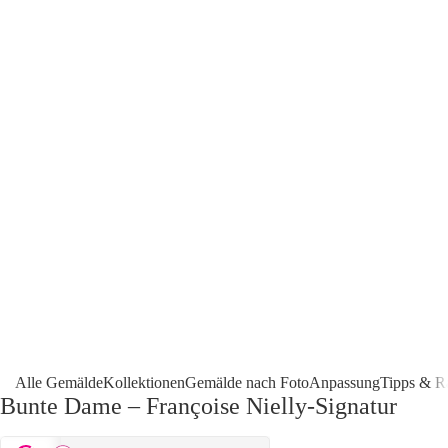
Alle Gemälde
Kollektionen
Gemälde nach Foto
Anpassung
Tipps & R
Bunte Dame – Françoise Nielly-Signatur