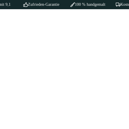
mit 9,1
Zufrieden-Garantie
100 % handgemalt
Koste