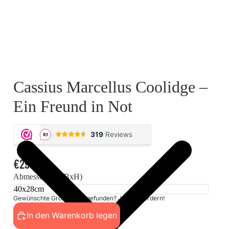
Cassius Marcellus Coolidge –
Ein Freund in Not
€299,00
Abmessungen (BxH)
Gewünschte Größe nicht gefunden? Jetzt anfordern!
In den Warenkorb legen