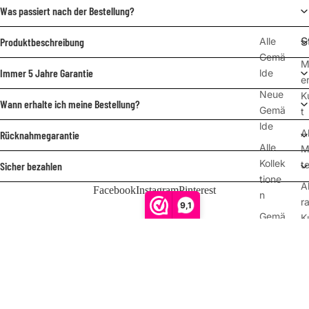
Was passiert nach der Bestellung?
S
Alle
Produktbeschreibung
Gemä
M
Immer 5 Jahre Garantie
lde
e
Neue
K
Wann erhalte ich meine Bestellung?
Gemä
t
lde
A
Rücknahmegarantie
Alle
M
Kollek
te
Sicher bezahlen
tione
A
Facebook
Instagram
Pinterest
n
r
9,1
Gemä
K
lde
t
Kundenbewertungen
nach
P
Foto
A
€249,00
Lasse
Z
n Sie
e