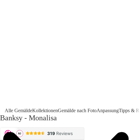
Alle Gemälde
Kollektionen
Gemälde nach Foto
Anpassung
Tipps & R
Banksy - Monalisa