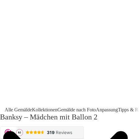
Alle Gemälde
Kollektionen
Gemälde nach Foto
Anpassung
Tipps & R
Banksy – Mädchen mit Ballon 2