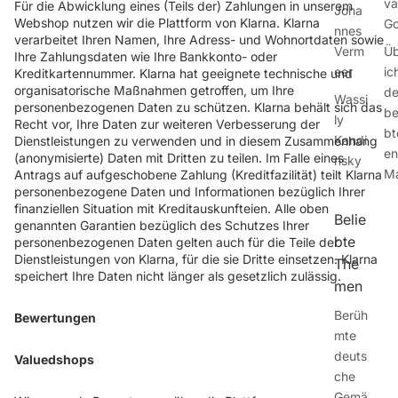
va
Für die Abwicklung eines (Teils der) Zahlungen in unserem
Joha
Webshop nutzen wir die Plattform von Klarna. Klarna
G
nnes
verarbeitet Ihren Namen, Ihre Adress- und Wohnortdaten sowie
Verm
Üb
Ihre Zahlungsdaten wie Ihre Bankkonto- oder
eer
ic
Kreditkartennummer. Klarna hat geeignete technische und
organisatorische Maßnahmen getroffen, um Ihre
de
Wassi
personenbezogenen Daten zu schützen. Klarna behält sich das
be
ly
Recht vor, Ihre Daten zur weiteren Verbesserung der
bt
Kandi
Dienstleistungen zu verwenden und in diesem Zusammenhang
en
(anonymisierte) Daten mit Dritten zu teilen. Im Falle eines
nsky
Ma
Antrags auf aufgeschobene Zahlung (Kreditfazilität) teilt Klarna
personenbezogene Daten und Informationen bezüglich Ihrer
finanziellen Situation mit Kreditauskunfteien. Alle oben
Belie
genannten Garantien bezüglich des Schutzes Ihrer
bte
personenbezogenen Daten gelten auch für die Teile der
Dienstleistungen von Klarna, für die sie Dritte einsetzen. Klarna
The
speichert Ihre Daten nicht länger als gesetzlich zulässig.
men
Berüh
Bewertungen
mte
deuts
Valuedshops
che
Gemä