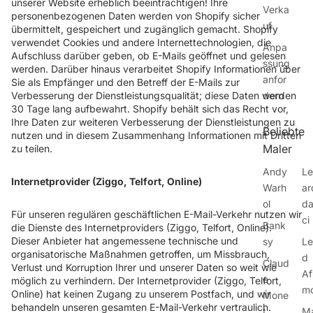
unserer Website erheblich beeinträchtigen! Ihre
Verka
personenbezogenen Daten werden von Shopify sicher
uf
übermittelt, gespeichert und zugänglich gemacht. Shopify
verwendet Cookies und andere Internettechnologien, die
Anpa
Aufschluss darüber geben, ob E-Mails geöffnet und gelesen
ssung
werden. Darüber hinaus verarbeitet Shopify Informationen über
anfor
Sie als Empfänger und den Betreff der E-Mails zur
Verbesserung der Dienstleistungsqualität; diese Daten werden
dern
30 Tage lang aufbewahrt. Shopify behält sich das Recht vor,
Ihre Daten zur weiteren Verbesserung der Dienstleistungen zu
Beliebte
nutzen und in diesem Zusammenhang Informationen mit Dritten
Maler
zu teilen.
Andy
Le
Internetprovider (Ziggo, Telfort, Online)
Warh
ar
ol
da
Für unseren regulären geschäftlichen E-Mail-Verkehr nutzen wir
ci
Bank
die Dienste des Internetproviders (Ziggo, Telfort, Online).
Dieser Anbieter hat angemessene technische und
sy
Le
organisatorische Maßnahmen getroffen, um Missbrauch,
d
Claud
Verlust und Korruption Ihrer und unserer Daten so weit wie
Af
e
möglich zu verhindern. Der Internetprovider (Ziggo, Telfort,
m
Online) hat keinen Zugang zu unserem Postfach, und wir
Mone
behandeln unseren gesamten E-Mail-Verkehr vertraulich.
t
M