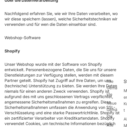
Über die Datenverarbeitung
Nachfolgend erfahren Sie, wie wir Ihre Daten verarbeiten, wo
wir diese speichern (lassen), welche Sicherheitstechniken wir
verwenden und für wen die Daten einsehbar sind.
Webshop-Software
Shopify
Unser Webshop wurde mit der Software von Shopify
entwickelt. Personenbezogene Daten, die Sie uns für unsere
Dienstleistungen zur Verfügung stellen, werden mit diesem
Partner geteilt. Shopify hat Zugriff auf Ihre Daten, um uns
S
Alle
(technische) Unterstützung zu bieten. Sie werden Ihre Daten
Gemä
M
niemals für einen anderen Zweck verwenden. Shopify ist
lde
aufgrund des mit uns geschlossenen Vertrags verpflichtet,
e
angemessene Sicherheitsmaßnahmen zu ergreifen. Diese
Neue
K
Sicherheitsmaßnahmen umfassen die Anwendung von SSL-
Gemä
t
Verschlüsselung und eine starke Passwortrichtlinie. Shopify ist
lde
ein zertifizierter Verarbeiter von Kreditkartendaten. Shopify
A
verwendet Cookies, um technische Informationen bezüglich
Alle
M