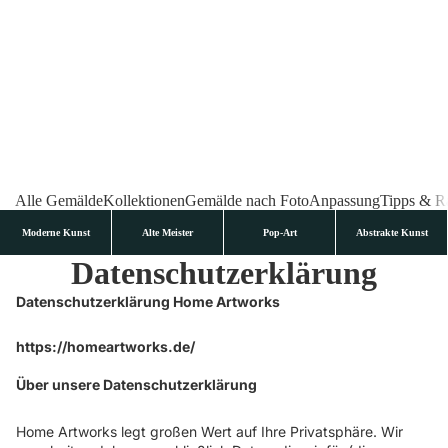
Alle Gemälde
Kollektionen
Gemälde nach Foto
Anpassung
Tipps & R
Moderne Kunst
Alte Meister
Pop-Art
Abstrakte Kunst
Datenschutzerklärung
Datenschutzerklärung Home Artworks
https://homeartworks.de/
Über unsere Datenschutzerklärung
Home Artworks legt großen Wert auf Ihre Privatsphäre. Wir