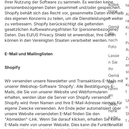
Ihrer Nutzung der Software zu sammeln. Es werden keine
Kollek
te
personenbezogenen Daten gesammelt und/oder gespeichert.
tione
Shopify behält sich das Recht vor, gesammelte Daten innerhalb
A
n
des eigenen Konzerns zu teilen, um die Dienstleistungen weiter
r
zu verbessern. Shopify berücksichtigt die geltenden
Gemä
K
gesetzlichen Aufbewahrungsfristen für (personenbezogene)
lde
t
Daten. Das EU/US Privacy Shield ist anwendbar, Ihre Daten
nach
können in den Vereinigten Staaten verarbeitet werden.
P
Foto
A
E-Mail und Mailinglisten
Lasse
Z
n Sie
e
Shopify
Ihr
s
Gemä
e
Wir versenden unsere Newsletter und Transaktions-E-Mails mit
lde
K
unserer Webshop-Software 'Shopify'. Alle Bestätigungs-E-
rahm
t
Mails, die Sie von unserer Website und Webformularen
en
erhalten, werden über die Server von Shopify versendet.
U
Shopify wird Ihren Namen und Ihre E-Mail-Adresse niemals für
Gesc
n 
eigene Zwecke verwenden. Am Ende jeder automatisiert über
henk
unsere Website versendeten E-Mail finden Sie den
S
karte
"Abmelden"-Link. Wenn Sie darauf klicken, erhalten Sie keine
t 
n
E-Mails mehr von unserer Website. Dies kann die Funktionalität