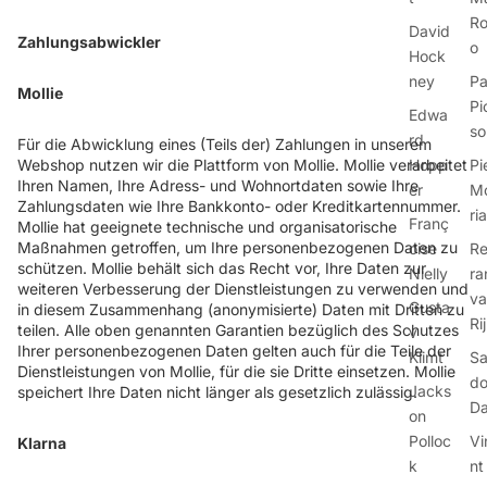
Ro
David
Zahlungsabwickler
o
Hock
ney
Pa
Mollie
Pi
Edwa
so
rd
Für die Abwicklung eines (Teils der) Zahlungen in unserem
Webshop nutzen wir die Plattform von Mollie. Mollie verarbeitet
Hopp
Pi
Ihren Namen, Ihre Adress- und Wohnortdaten sowie Ihre
er
M
Zahlungsdaten wie Ihre Bankkonto- oder Kreditkartennummer.
ri
Franç
Mollie hat geeignete technische und organisatorische
Maßnahmen getroffen, um Ihre personenbezogenen Daten zu
oise
R
schützen. Mollie behält sich das Recht vor, Ihre Daten zur
Nielly
ra
weiteren Verbesserung der Dienstleistungen zu verwenden und
va
Gusta
in diesem Zusammenhang (anonymisierte) Daten mit Dritten zu
Ri
teilen. Alle oben genannten Garantien bezüglich des Schutzes
v
Ihrer personenbezogenen Daten gelten auch für die Teile der
Klimt
Sa
Dienstleistungen von Mollie, für die sie Dritte einsetzen. Mollie
do
Jacks
speichert Ihre Daten nicht länger als gesetzlich zulässig.
Da
on
Polloc
Vi
Klarna
k
nt