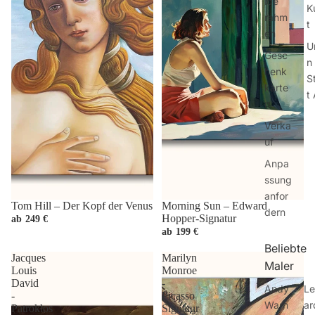
lde
K
rahm
t
en
U
Gesc
n 
henk
S
karte
t 
n
Verka
uf
Anpa
ssung
anfor
Tom Hill – Der Kopf der Venus
Morning Sun – Edward
dern
Hopper-Signatur
ab
249 €
ab
199 €
Beliebte
Jacques
Marilyn
Maler
Louis
Monroe
David
-
Andy
Le
-
Picasso
Warh
ar
Patroklos
Signatur