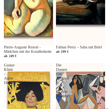
Pierre-Auguste Renoir -
Fabian Perez – Saba mit Brief
Mädchen mit der Korallenkette
ab
199 €
ab
249 €
Gustav
Die
Klimt
Damen
–
von
Adele
Avignon
Danae
1
–
Picasso
Signatur