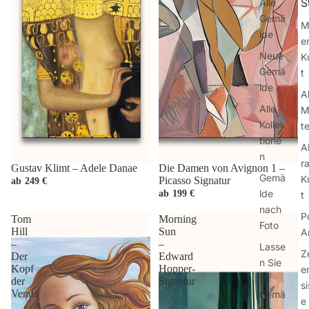
S
Alle
Gemä
M
lde
e
Neue
K
Gemä
t
lde
A
Alle
M
Kollek
te
tione
A
n
r
Gustav Klimt – Adele Danae
Die Damen von Avignon 1 –
Gemä
K
Picasso Signatur
ab
249 €
lde
ab
199 €
t
nach
P
Tom
Morning
Foto
Hill
Sun
A
–
–
Lasse
Z
Der
Edward
n Sie
Kopf
Hopper-
e
Ihr
der
Signatur
s
Venus
Gemä
e