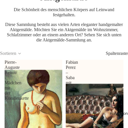
Die Schönheit des menschlichen Körpers auf Leinwand
festgehalten.
Diese Sammlung besteht aus vielen Arten eleganter handgemalter
Aktgemälde. Möchten Sie ein Aktgemälde im Wohnzimmer,
Schlafzimmer oder an einem anderen Ort? Sehen Sie sich unten
die Aktgemälde-Sammlung an.
Sortieren
Spaltenraste
Pierre-
Fabian
Auguste
Perez
Renoir
–
-
Saba
Mädchen
mit
mit
Brief
der
Korallenkette
Kollektio