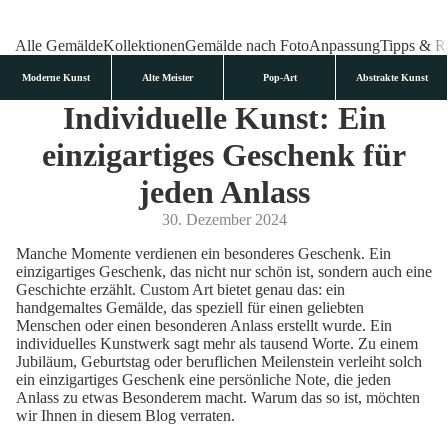
Alle Gemälde
Kollektionen
Gemälde nach Foto
Anpassung
Tipps & R
Moderne Kunst
Alte Meister
Pop-Art
Abstrakte Kunst
Individuelle Kunst: Ein
einzigartiges Geschenk für
jeden Anlass
30. Dezember 2024
Manche Momente verdienen ein besonderes Geschenk. Ein
einzigartiges Geschenk, das nicht nur schön ist, sondern auch eine
Geschichte erzählt.
Custom Art
bietet genau das: ein
handgemaltes Gemälde, das speziell für einen geliebten
Menschen oder einen besonderen Anlass erstellt wurde. Ein
individuelles Kunstwerk sagt mehr als tausend Worte. Zu einem
Jubiläum, Geburtstag oder beruflichen Meilenstein verleiht solch
ein einzigartiges Geschenk eine persönliche Note, die jeden
Anlass zu etwas Besonderem macht. Warum das so ist, möchten
wir Ihnen in diesem Blog verraten.