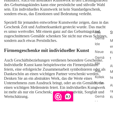
Haustiers. Auch ein abstraktes Kunstwerk in den Lieblingsfarben
des Geburtstagskindes kann eine persönliche und stilvolle Wahl
sein. Ein individuelles Kunstwerk ist kein Standardgeschenk,
sondern etwas, das Emotionen und Bedeutung verleiht.
Speziell für jemanden entworfene Kunstwerke zeigen, dass in das
Geschenk Zeit und Aufmerksamkeit gesteckt wurde. Das macht
es umso wertvoller. Mit einem ganz auf das Geburtstagskind
S
Alle
zugeschnittenen Gemälde schenken Sie nicht nur etwas Schönes,
Gemä
M
sondern auch etwas Persönliches.
lde
e
Firmengeschenke mit individueller Kunst
Neue
K
Gemä
t
Auch Geschäftsbeziehungen verdienen besondere Geschenke.
lde
Individuelle Kunst kann beispielsweise ein Firmenjubiläum
A
feiern, eine erfolgreiche Zusammenarbeit symbolisieren oder als
Alle
M
Dankeschön an einen wichtigen Partner verschenkt werden.
Kollek
te
Denken Sie an ein abstraktes Werk, das die Werte eines
tione
Unternehmens zum Ausdruck bringt, oder an ein Gemälde, das
A
einen wichtigen Meilenstein feiert. Ein individuelles Kunstwerk
n
r
ist mehr als nur ein Geschenk; es zeigt Kreativität, Sorgfalt und
Gemä
Wertschätzung.
9,1
K
lde
t
Für Mitarbeiter kann individuelle Kunst ein inspirierendes
nach
Geschenk sein, das den Arbeitsplatz ein kleines bisschen schöner
P